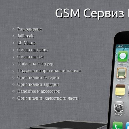
GSM Сервиз 
Разкодиране
Jailbreak
БГ Меню
Смяна на панел
Смяна на тъч
Update на софтуер
Подмяна на оригинални панели
Оригинални батерии
Оригинални зарядни
Handsfree и аксесоари
Оригинални, качествени части