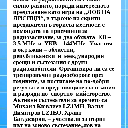
силно развито, поради интересното
представяне като игра на „ЛОВ НА
ЛИСИЦИ“, в търсене на скрити
предаватели в гориста местност, с
помощата на приемници за
радиозасичане, за два обхвата КВ –
3,5 MHz и УКВ – 144MHz. Участия
в окръжни – областни,
републикански и международни
срещи и състезания с други
радиолюбители. Организира ли са се
тренировъчни радиосборове през
годините, за постигане на по-добри
резултати в предстоящите състезания
и разряди по спортно майсторство.
Активни състезатели за времето са
Михаил Кювлиев LZ1MH, Васил
Димитров LZ1EQ, Хрант
Багдасарян, – участвали за първи
път на зоново състезание,,лов на