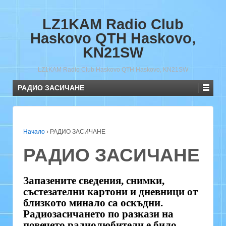
LZ1KAM Radio Club
Haskovo QTH Haskovo,
KN21SW
LZ1KAM Radio Club Haskovo QTH Haskovo, KN21SW
РАДИО ЗАСИЧАНЕ
Начало
›
РАДИО ЗАСИЧАНЕ
РАДИО ЗАСИЧАНЕ
Запазените сведения, снимки,
състезателни картони и дневници от
близкото минало са оскъдни.
Радиозасичането по разкази на
повечето радиолюбители е било