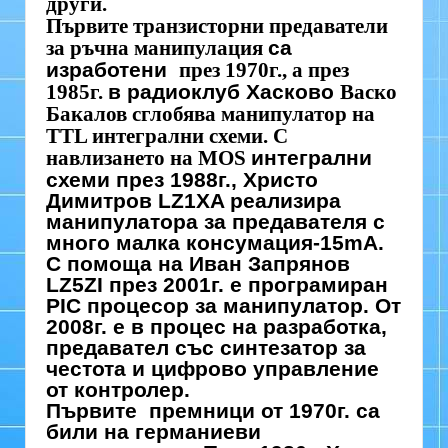
други.
Първите транзисторни предаватели
за ръчна манипулация
са
изработени
през 1970г., а през
1985г.
в радиоклуб Хасково
Васко
Бакалов сглобява манипулатор на
TTL интегрални схеми. С
навлизането на MOS
интегрални
схеми през 1988г., Христо
Димитров LZ1XA реализира
манипулатора за предавателя с
много малка консумация-15mA.
С помоща на Иван Запрянов
LZ5ZI през 2001г. е програмиран
PIC процесор за манипулатор. От
2008г. е в процес на разработка,
предавател със синтезатор за
честота и цифрово управление
от контролер.
Първите премници от 1970г. са
били на германиеви