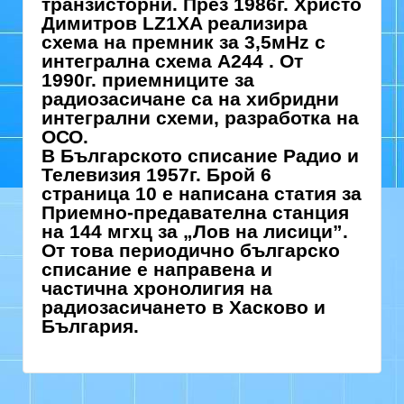
транзисторни. През 1986г. Христо
Димитров LZ1XA реализира
схема на премник за 3,5мHz с
интегрална схема А244 . От
1990г. приемниците за
радиозасичане са на хибридни
интегрални схеми, разработка на
ОСО.
В Българското списание Радио и
Телевизия 1957г. Брой 6
страница 10 е написана статия за
Приемно-предавателна станция
на 144 мгхц за „Лов на лисици”.
От това периодично българско
списание е направена и
частична хронолигия на
радиозасичането в Хасково и
България.