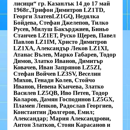
лисици“ гр. Казанлък 14 до 17 май
1968г.,Трифон Димитров LZ1TD,
Георги ЗлатевLZ1GQ, Недялка
Бойдева, Стефан Джелепов, Тилко
Русев, Милуш Бакърджиев, Биньо
Станчев LZ1ET, Руско Щерев, Павел
Павлов LZ1IM, Христо Димитров
LZ1XA, Александър Леков LZ1XI,
Атанас Вълев, Марко Габарев, Тодор
Димов, Златко Иванов, Димитър
Ковачев, Иван Запрянов LZ5ZI,
Стефан Войчев LZ3SV, Веселин
Михов, Генади Колев, Стойчо
Иванов, Невена Кънчева, Златко
Василев LZ5QB, Иво Петев, Тодор
Коларов, Дамян Господинов LZ5GX,
Пламен Ленков, Радослав Георгиев,
Константин Дюлгеров, Емил;
Александар; Мария Александрови,
Антон Златков, Стоян Карасанов и