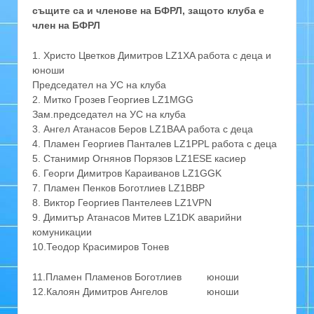
същите са и членове на БФРЛ, защото клуба е
член на БФРЛ
1. Христо Цветков Димитров LZ1XA работа с деца и
юноши
Председател на УС на клуба
2. Митко Грозев Георгиев LZ1MGG
Зам.председател на УС на клуба
3. Ангел Атанасов Беров LZ1BAA работа с деца
4. Пламен Георгиев Панталев LZ1PPL работа с деца
5. Станимир Огнянов Порязов LZ1ESE касиер
6. Георги Димитров Караиванов LZ1GGK
7. Пламен Пенков Боготлиев LZ1BBP
8. Виктор Георгиев Пантелеев LZ1VPN
9. Димитър Атанасов Митев LZ1DK аварийни
комуникации
10.Теодор Красимиров Тонев
11.Пламен Пламенов Боготлиев юноши
12.Калоян Димитров Ангелов юноши