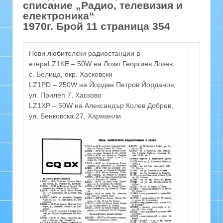
списание „Радио, телевизия и
електроника“
1970г. Брой 11 страница 354
Нови любителски радиостанции в
етераLZ1KE – 50W на Лозю Георгиев Лозев,
с. Белица, окр. Хасковски
LZ1PD – 250W на Йордан Петров Йорданов,
ул. Прилеп 7, Хасково
LZ1XP – 50W на Александър Колев Добрев,
ул. Бенковска 27, Харманли