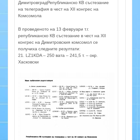
ДимитровградРепубликанско КВ състезание
на телеграфия в чест на ХII конгрес на
Комсомола
В проведеното на 13 февруари т.г.
републиканско КВ състезание в чест на XII
конгрес на Димитровския комсомол се
получиха следните резултати:
21. LZ1KDA – 250 вата – 241,5 т. – окр.
Хасковски