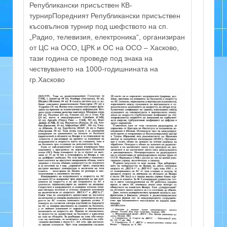
Републикански присъствен КВ-
турнирПоредният Републикански присъствен
късовълнов турнир под шефството на сп.
„Радио, телевизия, електроника“, организиран
от ЦС на ОСО, ЦРК и ОС на ОСО – Хасково,
тази година се проведе под знака на
чествуването на 1000-годишнината на
гр.Хасково