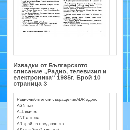
Извадки от Българското
списание „Радио, телевизия и
електроника“ 1985г. Брой 10
страница 3
Радиолюбителски съкращенияADR адрес
AGN пак
ALL всичко
ANT антена
AR край на предаването
AS чакайте (1 минута)