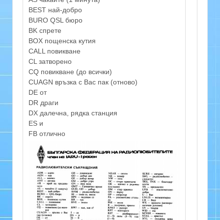
BEST най-добро
BURO QSL бюро
BK спрете
BOX пощенска кутия
CALL повикване
CL затворено
CQ повикване (до всички)
CUAGN връзка с Вас пак (отново)
DE от
DR драги
DX далечна, рядка станция
ES и
FB отлично