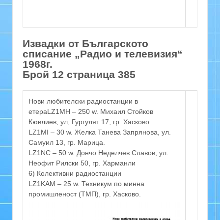
Извадки от Българското
списание „Радио и телевизия“
1968г.
Брой 12 страница 385
Нови любителски радиостанции в
етераLZ1MH – 250 w. Михаил Стойков
Кювлиев, ул, Гургулят 17, гр. Хасково.
LZ1MI – 30 w. Желка Танева Запрянова, ул.
Самуил 13, гр. Марица.
LZ1NC – 50 w. Дончо Неделчев Славов, ул.
Неофит Рилски 50, гр. Харманли
6) Колективни радиостанции
LZ1KAM – 25 w. Техникум по минна
промишленост (ТМП), гр. Хасково.