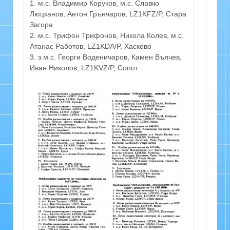
1. м.с. Владимир Коруков, м.с. Славчо
Люцканов, Антон Грънчаров, LZ1KFZ/P, Стара
Загора
2. м.с. Трифон Трифонов, Никола Колев, м.с.
Атанас Работов, LZ1KDA/P, Хасково
3. з.м.с. Георги Воденичаров, Камен Вълчев,
Иван Николов, LZ1KVZ/P, Сопот