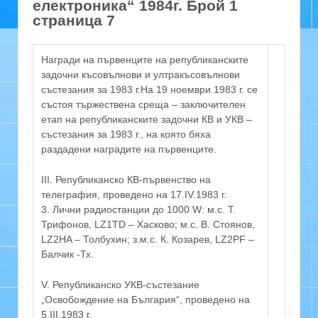
електроника“ 1984г. Брой 1
страница 7
Награди на първенците на републиканските
задочни късовълнови и ултракъсовълнови
състезания за 1983 г.На 19 ноември 1983 г. се
състоя тържествена среща – заключителен
етап на републиканските задочни КВ и УКВ –
състезания за 1983 г., на която бяха
раздадени наградите на първенците.
III. Републиканско КВ-първенство на
телеграфия, проведено на 17.IV.1983 г.
3. Лични радиостанции до 1000 W: м.с. Т.
Трифонов, LZ1TD – Хасково; м.с. В. Стоянов,
LZ2HA – Толбухин; з.м.с. К. Козарев, LZ2PF –
Балчик -Тх.
V. Републиканско УКВ-състезание
„Освобождение на България“, проведено на
5.III.1983 г.