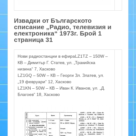
Извадки от Българското
списание „Радио, телевизия и
електроника“ 1973г. Брой 1
страница 31
Нови радиостанции в ефираLZ1TZ – 150W –
КВ – Димитър Г. Статев, ул. „Тракийска
низина“ 7, Хасково
LZ1GQ – 50W – КВ – Георги Зл. Златев, ул.
„19 февруари“ 12, Хасково
LZ1KN – 50W – КВ – Иван К. Иванов, ул. „Д.
Благоев“ 18, Хасково