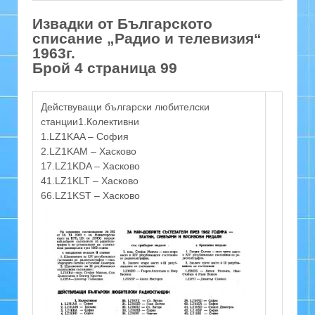
Извадки от Българското
списание „Радио и телевизия“
1963г.
Брой 4 страница 99
Действуващи български любителски
станции1.Колективни
1.LZ1KAA – София
2.LZ1KAМ – Хасково
17.LZ1KDA – Хасково
41.LZ1KLT – Хасково
66.LZ1KST – Хасково