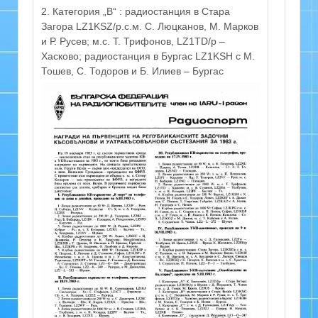
2. Категория „В“ : радиостанция в Стара
Загора LZ1KSZ/р.с.м. С. Люцканов, М. Марков
и Р. Русев; м.с. Т. Трифонов, LZ1TD/р –
Хасково; радиостанция в Бургас LZ1KSH с М.
Тошев, С. Тодоров и Б. Илиев – Бургас