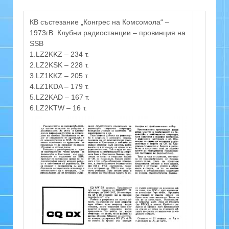
КВ състезание „Конгрес на Комсомола“ –
1973гВ. Клубни радиостанции – провинция на
SSB
1.LZ2KKZ – 234 т.
2.LZ2KSK – 228 т.
3.LZ1KKZ – 205 т.
4.LZ1KDA – 179 т.
5.LZ2KAD – 167 т.
6.LZ2KTW – 16 т.