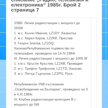
електроника“ 1985г. Брой 2
страница 7
SSBII. Лични радиостанции с мощност до
250W
1. м.с. Кънчо Иванов, LZ1DY ,Казанлък
2. м.с. Кирил Киров, LZ2KK, Преслав
3. Георги Златев, LZ1GQ,
ХасковоРепубликанско първенство по
телеграфия, проведено на 14.IV.1984г.
III. Лични радиостанции с мощност до 1000 W
1. з.м.с. Кръстю Кръстев, LZ2AB, Провадия
2. м.с. Трифон Трифонов, LZ1TD, Хасково
3. м.с. Петър Гъргалов, LZ2PG, Русе
Републиканско УКВ-състезание
„Освобождение на Българиа“, проведено на 3
и 4.III.1984г.
IV. Клубни радиостанции категория В с
мощност до 5W