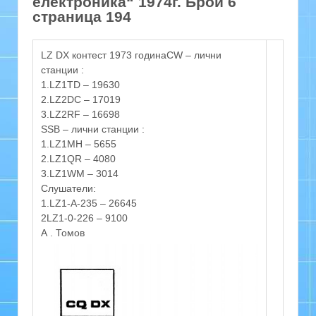
електроника“ 1974г. Брой 6
страница 194
LZ DX контест 1973 годинаCW – лични
станции :
1.LZ1TD – 19630
2.LZ2DC – 17019
3.LZ2RF – 16698
SSB – лични станции :
1.LZ1MH – 5655
2.LZ1QR – 4080
3.LZ1WM – 3014
Слушатели:
1.LZ1-A-235 – 26645
2LZ1-0-226 – 9100
А . Томов