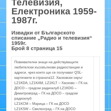
Телевизия,
Електроника 1959-
1987г.
Извадки от Българското
списание „Радио и телевизия“
1959г.
Брой 8 страница 15
Повиквателни знаци на действуващите
любителски късовълнови радиостанции и
адреси, чрез които ще се получават QSL-
картичките в страната12. Хасковски окръг
LZ1KDA, LZ1KAM, LZ1KLT – Хасково – ГК на
ДОСО – градски радиоклуб LZ1KDG –
Димитровград – ГК на ДОСО – градски
радиоклуб
LZ1KCM – Марица – ГК на ДОСО
LZ1KSW – Свиленград – ГК на ДОСО